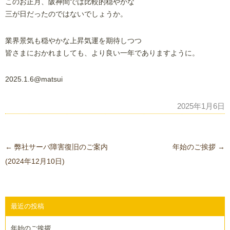
このお正月、阪神間では比較的穏やかな
三が日だったのではないでしょうか。
業界景気も穏やかな上昇気運を期待しつつ
皆さまにおかれましても、より良い一年でありますように。
2025.1.6@matsui
2025年1月6日
投
←
弊社サーバ障害復旧のご案内
年始のご挨拶
→
稿
(2024年12月10日)
ナ
ビ
ゲ
最近の投稿
ー
年始のご挨拶