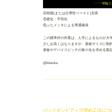
④樹脂(または伝導性ペースト)充填
⑤硬化・平坦化
⑥ふたメッキによる導通確保
この標準外の作業は、人手によるものが大
少しお高くはなりますが、基板サイズに制
基板やデバイスピッチの狭小化を求める製
@kitaoka
パッドオンビア＋穴埋め工法につ