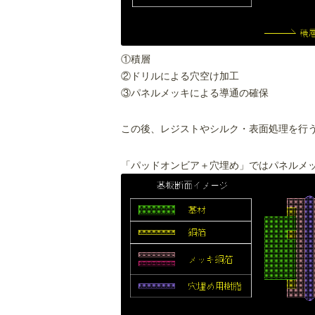
①積層
②ドリルによる穴空け加工
③パネルメッキによる導通の確保
この後、レジストやシルク・表面処理を行
「パッドオンビア＋穴埋め」ではパネルメ