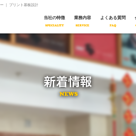
コ
 ｜ プリント基板設計
ン
テ
ン
当社の特徴
業務内容
よくある質問
ツ
へ
移
動