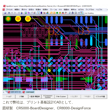
これで弊社は、プリント基板設計CADとして、
図研製 CR5000-BoardDesigner、CR8000-DesignForce