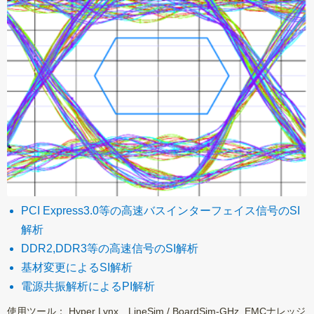
PCI Express3.0等の高速バスインターフェイス信号のSI
解析
DDR2,DDR3等の高速信号のSI解析
基材変更によるSI解析
電源共振解析によるPI解析
使用ツール： Hyper Lynx LineSim / BoardSim-GHz, EMCナレッジ