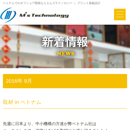
ベトナムでのオフショア開発ならエムズテクノロジー ｜ プリント基板設計
2016年 9月
取材 in ベトナム
先週に日本より、中小機構の方達が弊ベトナム社は