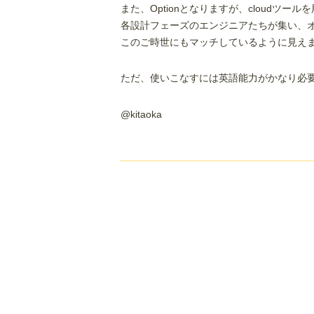
また、Optionとなりますが、cloudツー
各設計フェーズのエンジニアたちが集い、
このご時世にもマッチしているように見え
ただ、使いこなすには英語能力がかなり必要で
@kitaoka