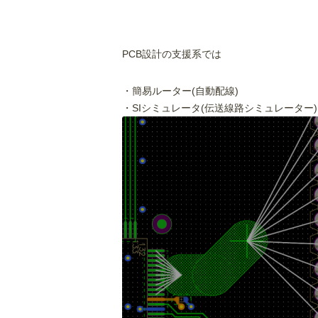
PCB設計の支援系では
・簡易ルーター(自動配線)
・SIシミュレータ(伝送線路シミュレーター)