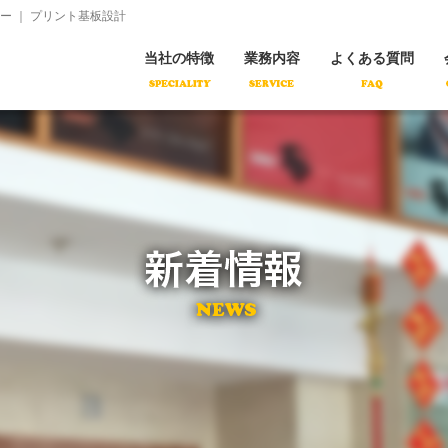
コ
 ｜ プリント基板設計
ン
テ
ン
当社の特徴
業務内容
よくある質問
ツ
へ
移
動