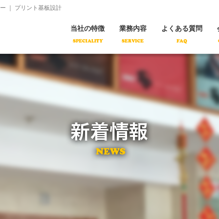
コ
 ｜ プリント基板設計
ン
テ
ン
当社の特徴
業務内容
よくある質問
ツ
へ
移
動