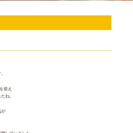
す。
を迎え
したね。
気が