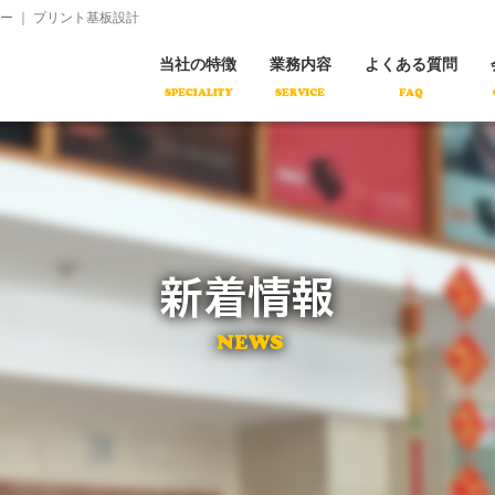
コ
 ｜ プリント基板設計
ン
テ
ン
当社の特徴
業務内容
よくある質問
ツ
へ
移
動