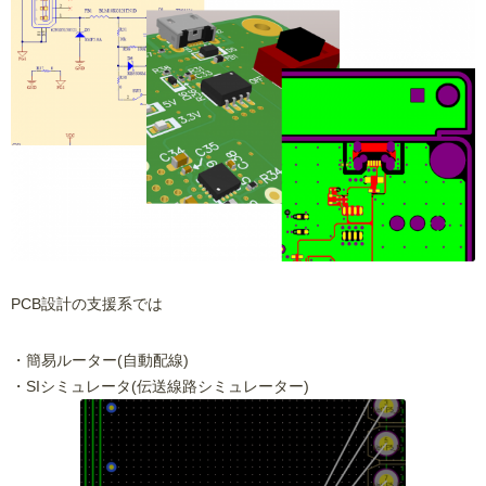
PCB設計の支援系では
・簡易ルーター(自動配線)
・SIシミュレータ(伝送線路シミュレーター)