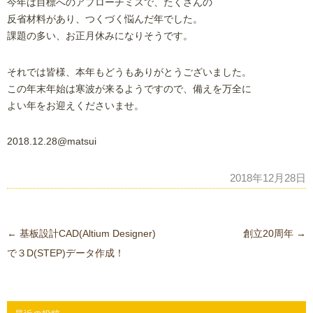
今年は目標へのアプローチミスで、たくさんの
反省材料があり、つくづく悩んだ年でした。
課題の多い、お正月休みになりそうです。
それでは皆様、本年もどうもありがとうございました。
この年末年始は寒波が来るようですので、備えを万全に
よい年をお迎えくださいませ。
2018.12.28@matsui
2018年12月28日
投
←
基板設計CAD(Altium Designer)
創立20周年
→
稿
で３D(STEP)データ作成！
ナ
ビ
ゲ