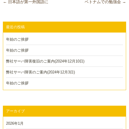
投
←
日本語が第一外国語に
ベトナムでの勉強会
→
稿
ナ
ビ
最近の投稿
ゲ
年始のご挨拶
ー
シ
年始のご挨拶
ョ
弊社サーバ障害復旧のご案内(2024年12月10日)
ン
弊社サーバ障害のご案内(2024年12月3日)
年始のご挨拶
アーカイブ
2026年1月