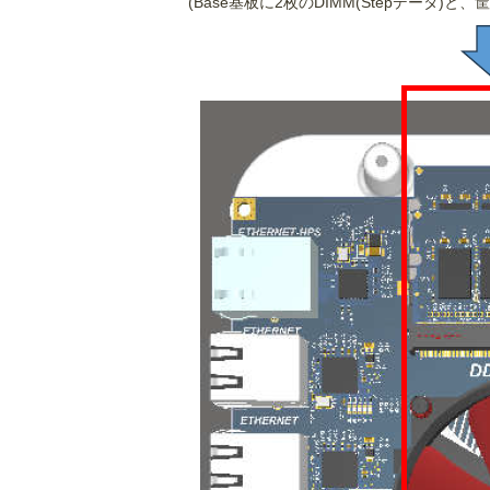
(Base基板に2枚のDIMM(Stepデータ)と