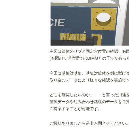
左図は筐体のリブと固定穴位置の確認、右図
(右図のリブ位置ではDIMMとの干渉が有っ
今回は基板対基板、基板対筐体を例に挙げ
取り込むデータにより様々な確認を実施で
どこを確認したいのか・・・と言った用途
筐体データや組み合わせ基板のデータをご
ご提案することが可能です。
ご興味ありましたら是非お問合せください