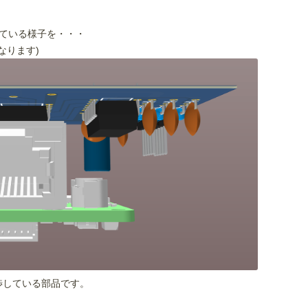
ている様子を・・・
なります)
渉している部品です。