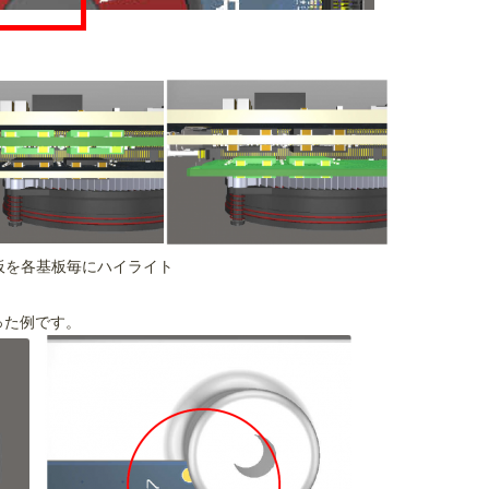
板を各基板毎にハイライト
った例です。