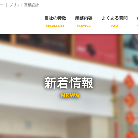
コ
 ｜ プリント基板設計
ン
テ
ン
当社の特徴
業務内容
よくある質問
ツ
へ
移
動