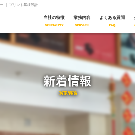
コ
 ｜ プリント基板設計
ン
テ
ン
当社の特徴
業務内容
よくある質問
ツ
へ
移
動