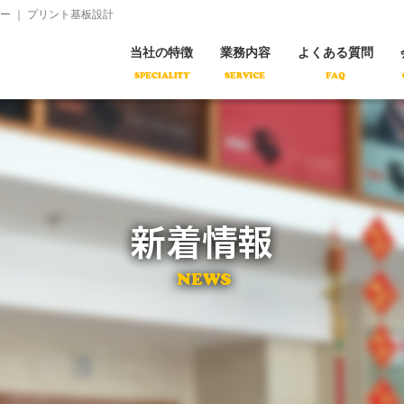
コ
 ｜ プリント基板設計
ン
テ
ン
当社の特徴
業務内容
よくある質問
ツ
へ
移
動